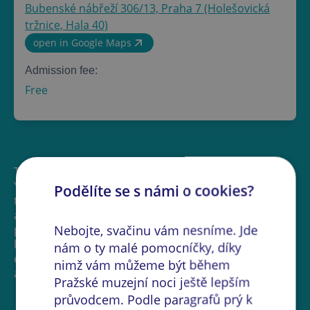
Bubenské nábřeží 306/13, Praha 7 (Holešovická
tržnice, Hala 40)
open in Google Maps
Admission fee:
Free
The exhibition by Czech photographer Bet Orten,
YOUR BLOOD / MY ROSE, offers insight into key
Podělíte se s námi o cookies?
themes in the artist’s work, particularly the diverse
aspects of the female experience. The works are
Nebojte, svačinu vám nesníme. Jde
presented in an unconventional installation that goes
beyond the scope of traditional photography. The
nám o ty malé pomocníčky, díky
exhibition is complemented by photographic objects
nimž vám můžeme být během
and installations featuring immersive elements.
Pražské muzejní noci ještě lepším
průvodcem. Podle paragrafů prý k