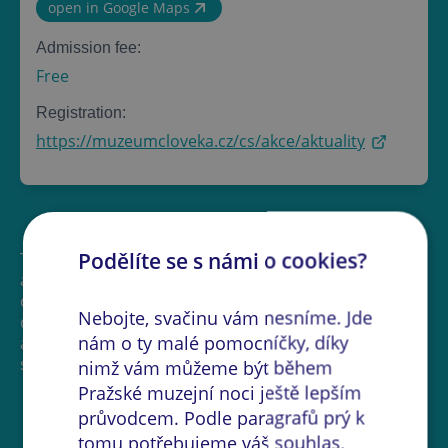
open in Google Maps
Admission fee:
Free
Registration:
https://muzeumcloveka.cz/cs/akce/aktuality
Podělíte se s námi o cookies?
The museum is a university collection of
anthropological nature. The permanent exhibition
covers topics such as human evolution, individual
Nebojte, svačinu vám nesníme. Jde
development, human variability, as well as pathology
nám o ty malé pomocníčky, díky
and death. The collection as a whole serves to
support education and research.
nimž vám můžeme být během
Pražské muzejní noci ještě lepším
průvodcem. Podle paragrafů prý k
tomu potřebujeme váš souhlas,