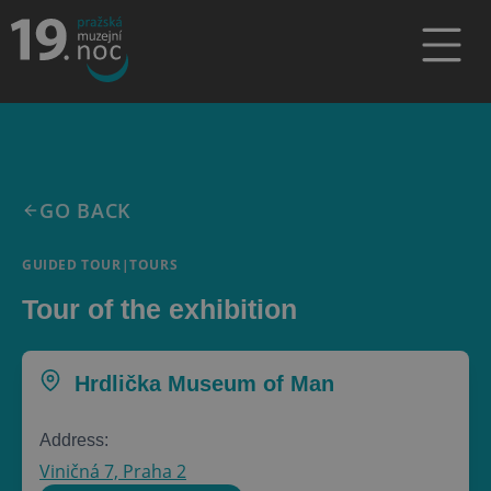
GO BACK
GUIDED TOUR
|
TOURS
Tour of the exhibition
Hrdlička Museum of Man
Address:
Viničná 7, Praha 2