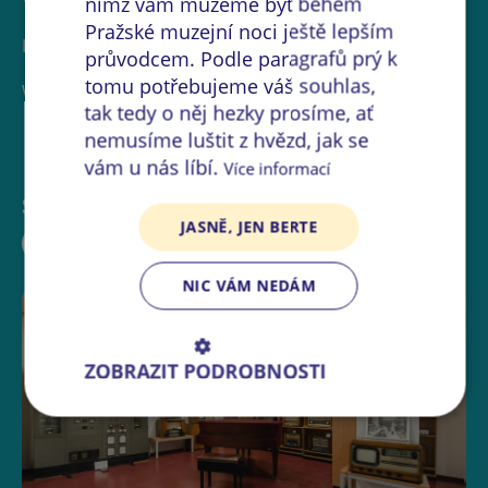
Vladimír Boudník Award.
nimž vám můžeme být během
Pražské muzejní noci ještě lepším
It will be open from 7:00 PM to 11:00 PM.
průvodcem. Podle paragrafů prý k
tomu potřebujeme váš souhlas,
We look forward to welcoming all visitors.
tak tedy o něj hezky prosíme, ať
nemusíme luštit z hvězd, jak se
vám u nás líbí.
Více informací
Sdílejte událost:
JASNĚ, JEN BERTE
NIC VÁM NEDÁM
ZOBRAZIT PODROBNOSTI