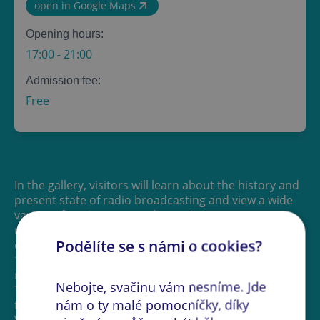
open in Google Maps
Opening hours:
17:00
-
21:00
Admission fee:
Free
In the gallery, visitors will learn about the history and
present state of radio broadcasting and view a wide
variety of equipment—radio receivers, tape
recorders, various recording devices, and a number
Podělíte se s námi o cookies?
of artifacts from our history. Original recordings from
1945 and 1968 will be played on historic radio
receivers.
Nebojte, svačinu vám nesníme. Jde
The exhibition will also feature paintings and prints by
nám o ty malé pomocníčky, díky
the academic painter Martin Velíšek, winner of the