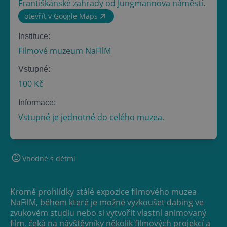
Františkánské zahrady od Jungmannova náměstí.
otevřít v Google Maps
Instituce:
Filmové muzeum NaFilM
Vstupné:
100 Kč
Informace:
Vstupné je jednotné do celého muzea.
Vhodné s dětmi
Kromě prohlídky stálé expozice filmového muzea
NaFilM, během které je možné vyzkoušet dabing ve
zvukovém studiu nebo si vytvořit vlastní animovaný
film, čeká na návštěvníky několik filmových projekcí a