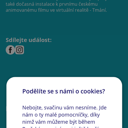
také dočasná instalace k prvnímu českému
animovanému filmu ve virtuální realitě - Tmání.
Sdílejte událost:
Podělíte se s námi o cookies?
Nebojte, svačinu vám nesníme. Jde
Další akce na místě
nám o ty malé pomocníčky, díky
nimž vám můžeme být během