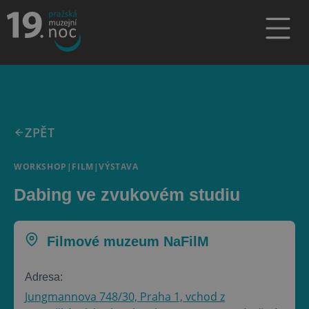
ZPĚT
WORKSHOP
|
FILM
|
VÝSTAVA
Dabing ve zvukovém studiu
Filmové muzeum NaFilM
Adresa:
Jungmannova 748/30, Praha 1, vchod z