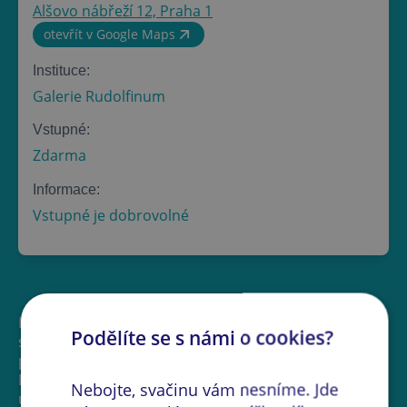
Alšovo nábřeží 12, Praha 1
otevřít v Google Maps
Instituce:
Galerie Rudolfinum
Vstupné:
Zdarma
Informace:
Vstupné je dobrovolné
Kdo ovládá naše data, osobní suverenitu i politickou
Podělíte se s námi o cookies?
svobodu? Odpovědi nabízí umělecko-výzkumný
projekt a mezinárodní skupinová výstava DATAS: The
Data and the Sovereign, v němž čeští a zahraniční
Nebojte, svačinu vám nesníme. Jde
umělci ve svých dílech zkoumají, jak výpočetní