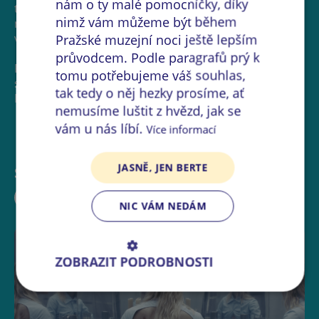
nám o ty malé pomocníčky, díky
technologie, AI, automatizace a digitální infrastruktury
nimž vám můžeme být během
narušují osobní i státní suverenitu. Kurátorkou
výstavy je Lívia Nolasco-Rózsás.
Pražské muzejní noci ještě lepším
průvodcem. Podle paragrafů prý k
Projekt DATAS: The Data and the Sovereign je
tomu potřebujeme váš souhlas,
spolufinancován Evropskou unií z programu Kreativní
tak tedy o něj hezky prosíme, ať
nemusíme luštit z hvězd, jak se
vám u nás líbí.
Více informací
JASNĚ, JEN BERTE
Sdílejte událost:
NIC VÁM NEDÁM
ZOBRAZIT PODROBNOSTI