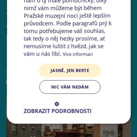
nám o ty malé pomocníčky, díky
Součástí expozice bude výstava obrazů a grafik
akademického malíře Martina Velíška, laureáta Ceny
nimž vám můžeme být během
Vladimíra Boudníka.
Pražské muzejní noci ještě lepším
průvodcem. Podle paragrafů prý k
Otevřeno bude od 19 do 23 hodin.
tomu potřebujeme váš souhlas,
tak tedy o něj hezky prosíme, ať
Těšíme se na všechny návštěvníky.
nemusíme luštit z hvězd, jak se
vám u nás líbí.
Více informací
Sdílejte událost:
JASNĚ, JEN BERTE
NIC VÁM NEDÁM
ZOBRAZIT PODROBNOSTI