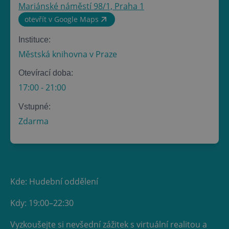
Mariánské náměstí 98/1, Praha 1
otevřít v Google Maps
Instituce:
Městská knihovna v Praze
Otevírací doba:
17:00
-
21:00
Vstupné:
Zdarma
Kde: Hudební oddělení
Kdy: 19:00–22:30
Vyzkoušejte si nevšední zážitek s virtuální realitou a