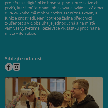
projděte se digitální knihovnou plnou interaktivních
prvků, které můžete sami objevovat a ovládat. Zájemci
si ve VR knihovně mohou vyzkoušet různé aktivity a
funkce prostředí. Není potřeba žádná předchozí
zkušenost s VR, obsluha je jednoduchá a na místě
vám vše vysvětlíme. Rezervace VR zážitku probíhá na
místě v den akce.
Sdílejte událost: