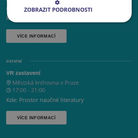
Městská knihovna v Praze
17:00
-
21:00
ZOBRAZIT PODROBNOSTI
Kde: Záliv (prostor naučné literatury)
VÍCE INFORMACÍ
OSTATNÍ
VR zastavení
Městská knihovna v Praze
17:00
-
21:00
Kde: Prostor naučné literatury
VÍCE INFORMACÍ