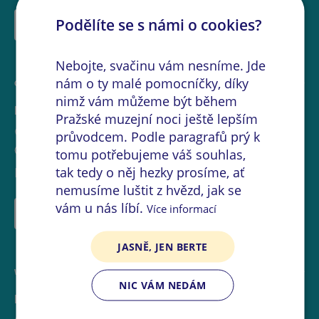
Podělíte se s námi o cookies?
VÍCE INFORMACÍ
Nebojte, svačinu vám nesníme. Jde
nám o ty malé pomocníčky, díky
OSTATNÍ
nimž vám můžeme být během
Kvízové posezení
Pražské muzejní noci ještě lepším
Městská knihovna v Praze
průvodcem. Podle paragrafů prý k
17:00
-
21:00
tomu potřebujeme váš souhlas,
tak tedy o něj hezky prosíme, ať
Kde: Záliv (prostor naučné literatury)
nemusíme luštit z hvězd, jak se
vám u nás líbí.
Více informací
VÍCE INFORMACÍ
JASNĚ, JEN BERTE
WORKSHOP
NIC VÁM NEDÁM
Kvíz o tajemných místech a příbězích