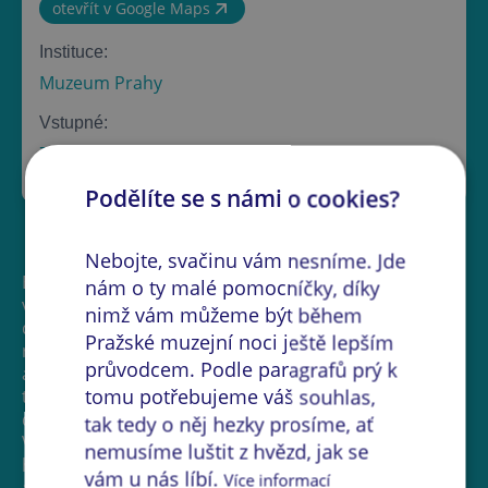
otevřít v Google Maps
Instituce:
Muzeum Prahy
Vstupné:
Zdarma
Podělíte se s námi o cookies?
Nebojte, svačinu vám nesníme. Jde
Během muzejní noci 2026 se pro návštěvníky otevírá
nám o ty malé pomocníčky, díky
ve večerních hodinách vila rodiny Rothmayerových. V
nimž vám můžeme být během
domě žila Božena Horneková-Rothmayerová,
Pražské muzejní noci ještě lepším
reformátorka oděvní módy, Otto Rothmayer,
průvodcem. Podle paragrafů prý k
architekt Pražského hradu a jejich syn Jan,
tomu potřebujeme váš souhlas,
technologický vizionář, který z vily vytvořil prototyp
dnešního smart house.
tak tedy o něj hezky prosíme, ať
Vila bude otevřena k nahlédnutí bez průvodce od 18
nemusíme luštit z hvězd, jak se
hodin do 23 hodiny, kdy budete moci zažít noční
vám u nás líbí.
Více informací