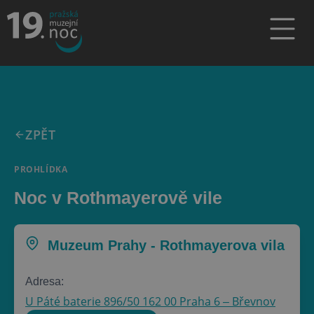
ZPĚT
PROHLÍDKA
Noc v Rothmayerově vile
Muzeum Prahy - Rothmayerova vila
Adresa:
U Páté baterie 896/50 162 00 Praha 6 ‒ Břevnov