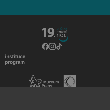
instituce
program
Děkujeme Národnímu muzeu za poskytnutí
ochranné známky pro tento ročník a za vytvoření