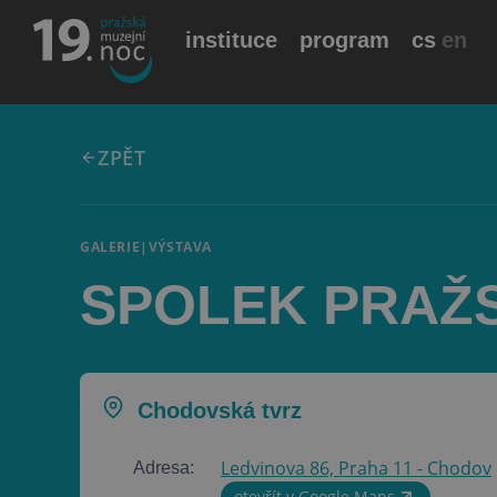
instituce
program
cs
en
ZPĚT
GALERIE
|
VÝSTAVA
SPOLEK PRAŽ
Chodovská tvrz
Ledvinova 86, Praha 11 - Chodov
Adresa:
otevřít v Google Maps