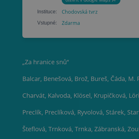
Chodovská tvrz
Instituce:
Zdarma
Vstupné:
„Za hranice snů“
Balcar, Benešová, Brož, Bureš, Čáda, M. F
Charvát, Kalvoda, Klösel, Krupičková, Lör
Preclík, Preclíková, Ryvolová, Stárek, St
Šteflová, Trnková, Trnka, Zábranská, Zo