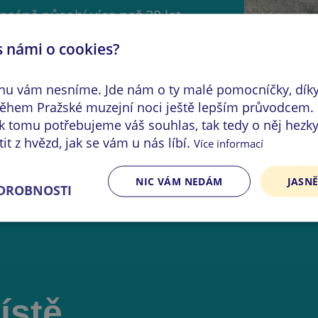
scéně působí více než 30 let.
umělce, malíře, sochaře a grafiky
s námi o cookies?
 svět. Autoři věří, že tento pohled
ků ty nejlepší emoce a skutečný
inu vám nesníme. Jde nám o ty malé pomocníčky, dík
hem Pražské muzejní noci ještě lepším průvodcem.
k tomu potřebujeme váš souhlas, tak tedy o něj hezky
t z hvězd, jak se vám u nás líbí.
Více informací
NIC VÁM NEDÁM
JASNĚ
ODROBNOSTI
ístě