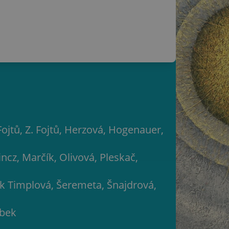
ojtů, Z. Fojtů, Herzová, Hogenauer,
incz, Marčík, Olivová, Pleskač,
ark Timplová, Šeremeta, Šnajdrová,
ubek