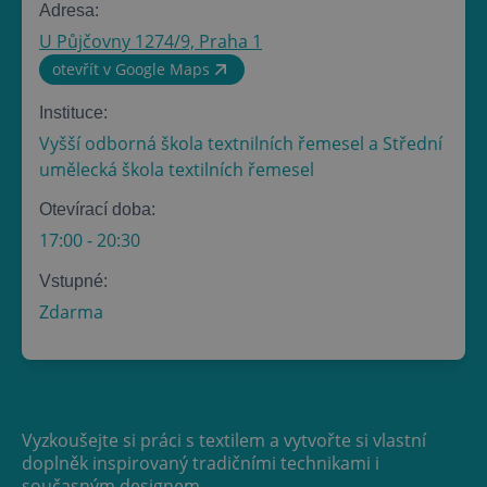
Adresa:
U Půjčovny 1274/9, Praha 1
otevřít v Google Maps
Instituce:
Vyšší odborná škola textnilních řemesel a Střední
umělecká škola textilních řemesel
Otevírací doba:
17:00
-
20:30
Vstupné:
Zdarma
Vyzkoušejte si práci s textilem a vytvořte si vlastní
doplněk inspirovaný tradičními technikami i
současným designem.