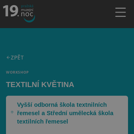
ZPĚT
WORKSHOP
TEXTILNÍ KVĚTINA
Vyšší odborná škola textnilních
řemesel a Střední umělecká škola
textilních řemesel