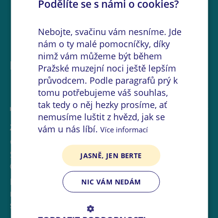
Podělíte se s námi o cookies?
Nebojte, svačinu vám nesníme. Jde
nám o ty malé pomocníčky, díky
nimž vám můžeme být během
Další akce na místě
Pražské muzejní noci ještě lepším
průvodcem. Podle paragrafů prý k
tomu potřebujeme váš souhlas,
tak tedy o něj hezky prosíme, ať
KOMENTOVANÁ PROHLÍDKA
nemusíme luštit z hvězd, jak se
Za dveřmi ateliérů – kde se realizují nápady
vám u nás líbí.
Více informací
Vyšší odborná škola textnilních řemesel a
Střední umělecká škola textilních řemesel
JASNĚ, JEN BERTE
17:00
-
21:00
Během Muzejní noci máte jedinečnou
NIC VÁM NEDÁM
možnost nahlédnout do ateliérů školy, kde
studenti a učitelé představí: