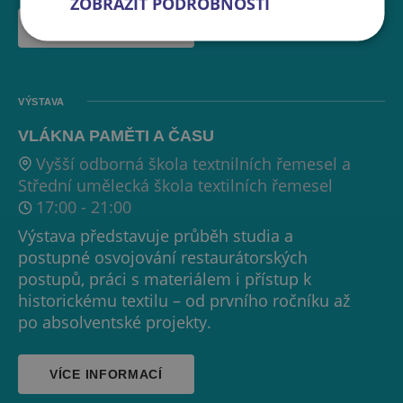
ZOBRAZIT PODROBNOSTI
VÍCE INFORMACÍ
VÝSTAVA
VLÁKNA PAMĚTI A ČASU
Vyšší odborná škola textnilních řemesel a
Střední umělecká škola textilních řemesel
17:00
-
21:00
Výstava představuje průběh studia a
postupné osvojování restaurátorských
postupů, práci s materiálem i přístup k
historickému textilu – od prvního ročníku až
po absolventské projekty.
VÍCE INFORMACÍ