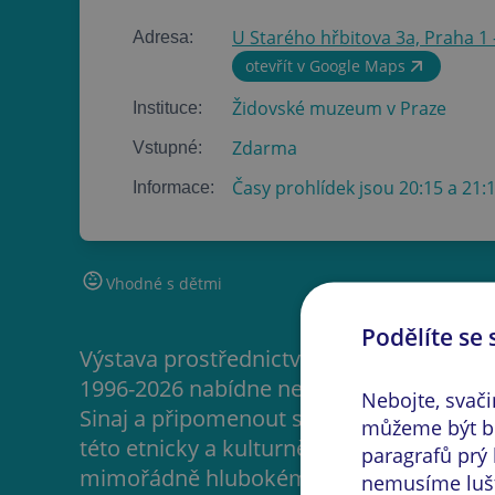
U Starého hřbitova 3a, Praha 1 
Adresa:
otevřít v Google Maps
Židovské muzeum v Praze
Instituce:
Zdarma
Vstupné:
Časy prohlídek jsou 20:15 a 21:
Informace:
Vhodné s dětmi
Podělíte se 
Výstava prostřednictvím bezmála dvou set
1996-2026 nabídne neopakovatelnou příle
Nebojte, svač
Sinaj a připomenout si při tom i mnohé
můžeme být bě
této etnicky a kulturně rozmanité blízk
paragrafů prý 
mimořádně hlubokému ponoru do života i
nemusíme lušti