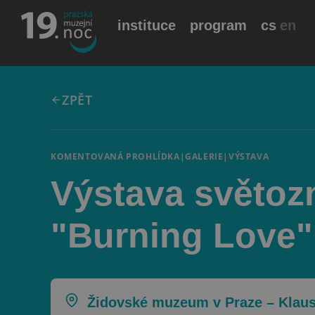
instituce
program
cs
en
ZPĚT
KOMENTOVANÁ PROHLÍDKA
|
GALERIE
|
VÝSTAVA
Výstava světoz
"Burning Love" (
Židovské muzeum v Praze – Klau