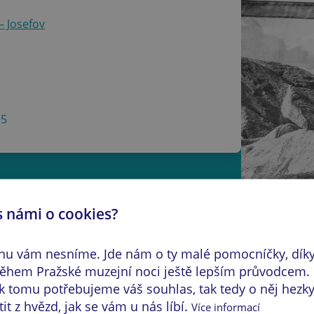
– Josefov
15
s námi o cookies?
 fotografií pořízených v rozmezí let
žitost projet Izraelem od Golan po
inu vám nesníme. Jde nám o ty malé pomocníčky, dík
 z přelomových momentů ze života
hem Pražské muzejní noci ještě lepším průvodcem.
ovýchodní země. Díky Cudlínově
k tomu potřebujeme váš souhlas, tak tedy o něj hezky
zraelské společnosti dávají jeho
t z hvězd, jak se vám u nás líbí.
Více informací