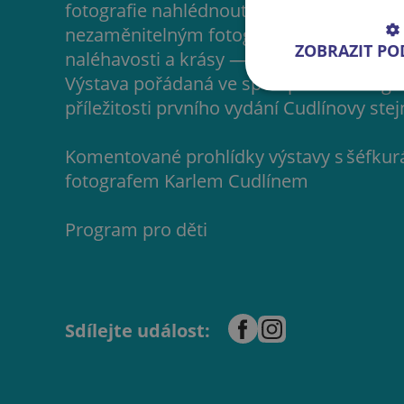
fotografie nahlédnout pod povrch běžné
nezaměnitelným fotografickým gestem e
ZOBRAZIT P
naléhavosti a krásy — obrazy plné napětí, 
Výstava pořádaná ve spolupráci s fotog
příležitosti prvního vydání Cudlínovy st
Komentované prohlídky výstavy s šéfku
fotografem Karlem Cudlínem
Program pro děti
Sdílejte událost: