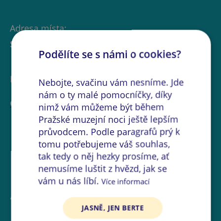
Adresa místa:
Smetanovo nábřeží 6, Praha 1
Podělíte se s námi o cookies?
Instituce:
Nebojte, svačinu vám nesníme. Jde
nám o ty malé pomocníčky, díky
Galerie Hollar
nimž vám můžeme být během
Pražské muzejní noci ještě lepším
průvodcem. Podle paragrafů prý k
tomu potřebujeme váš souhlas,
tak tedy o něj hezky prosíme, ať
nemusíme luštit z hvězd, jak se
vám u nás líbí.
Více informací
Akce na místě
JASNĚ, JEN BERTE