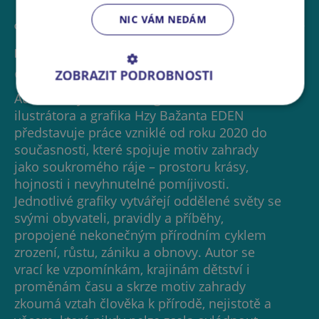
NIC VÁM NEDÁM
GALERIE
VÝSTAVA
HZA - BAŽANT EDEN
ZOBRAZIT PODROBNOSTI
Galerie Hollar
Autorská výstava scénografa, loutkáře,
ilustrátora a grafika Hzy Bažanta EDEN
představuje práce vzniklé od roku 2020 do
současnosti, které spojuje motiv zahrady
jako soukromého ráje – prostoru krásy,
hojnosti i nevyhnutelné pomíjivosti.
Jednotlivé grafiky vytvářejí oddělené světy se
svými obyvateli, pravidly a příběhy,
propojené nekonečným přírodním cyklem
zrození, růstu, zániku a obnovy. Autor se
vrací ke vzpomínkám, krajinám dětství i
proměnám času a skrze motiv zahrady
zkoumá vztah člověka k přírodě, nejistotě a