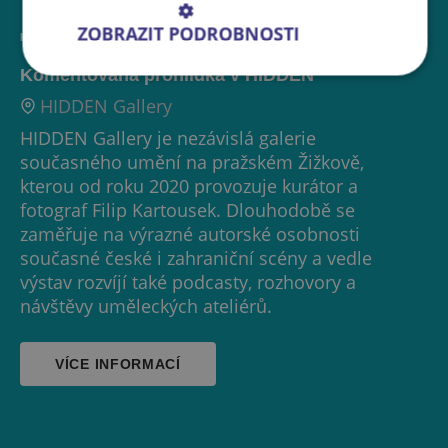
ZOBRAZIT PODROBNOSTI
KOMENTOVANÁ PROHLÍDKA
GALERIE
Komentovaná prohlídka v HIDDEN
HIDDEN Gallery
HIDDEN Gallery je nezávislá galerie
současného umění na pražském Žižkově,
kterou od roku 2020 provozuje kurátor a
fotograf Filip Kartousek. Dlouhodobě se
zaměřuje na výrazné autorské osobnosti
současné české i zahraniční scény a vedle
výstav rozvíjí také podcasty, rozhovory a
návštěvy uměleckých ateliérů.
VÍCE INFORMACÍ