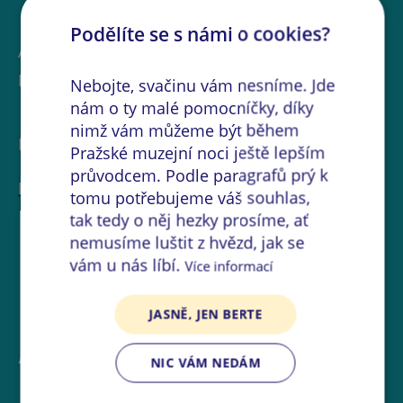
Podělíte se s námi o cookies?
Adresa místa:
Bořivojova 106, 130 00 Praha 3-Žižkov
Nebojte, svačinu vám nesníme. Jde
nám o ty malé pomocníčky, díky
nimž vám můžeme být během
Instituce:
Pražské muzejní noci ještě lepším
průvodcem. Podle paragrafů prý k
HIDDEN Gallery
tomu potřebujeme váš souhlas,
tak tedy o něj hezky prosíme, ať
nemusíme luštit z hvězd, jak se
vám u nás líbí.
Více informací
JASNĚ, JEN BERTE
Akce na místě
NIC VÁM NEDÁM