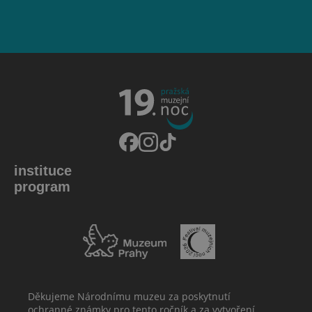
instituce
program
Děkujeme Národnímu muzeu za poskytnutí
ochranné známky pro tento ročník a za vytvoření