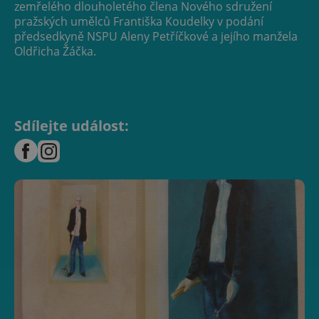
zemřelého dlouholetého člena Nového sdružení
pražských umělců Františka Koudelky v podání
předsedkyně NSPU Aleny Petříčkové a jejího manžela
Oldřicha Žáčka.
Sdílejte událost: