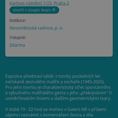
Karlovo náměstí 1/23, Praha 2
otevřít v Google Maps
Instituce:
Novoměstská radnice, p. o.
Vstupné:
Zdarma
Expozice představí výběr z tvorby posledních let
nečekaně zesnulého malíře a sochaře (1945-2025).
Pro jeho tvorbu je charakteristický střet spontánního
a výbušného malířského gesta s jeho „překrýváním“ či
usměrňováním liniemi a dalšími geometrickými tvary.
V době 19 - 22 hod se mohou v Galerii NR v přízemí
zájemci seznámit s komentářem života a díla