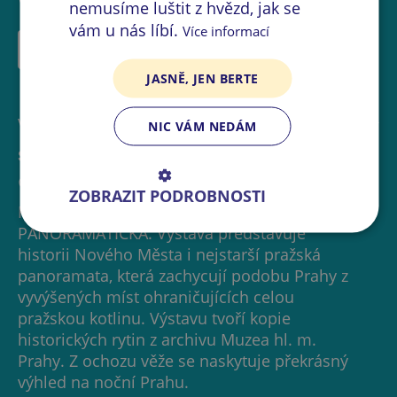
nemusíme luštit z hvězd, jak se
vám u nás líbí.
Více informací
VÍCE INFORMACÍ
JASNĚ, JEN BERTE
VÝSTAVA
NIC VÁM NEDÁM
STÁLÁ EXPOZICE v bývalém bytě věžníka
Novoměstská radnice
ZOBRAZIT PODROBNOSTI
HISTORIE NOVÉHO MĚSTA A PRAHA
PANORAMATICKÁ. Výstava představuje
historii Nového Města i nejstarší pražská
panoramata, která zachycují podobu Prahy z
vyvýšených míst ohraničujících celou
pražskou kotlinu. Výstavu tvoří kopie
historických rytin z archivu Muzea hl. m.
Prahy. Z ochozu věže se naskytuje překrásný
výhled na noční Prahu.