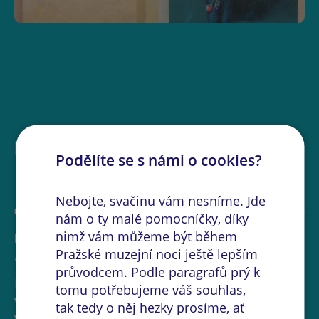
Další akce na místě
Podělíte se s námi o cookies?
Nebojte, svačinu vám nesníme. Jde
PROHLÍDKA
nám o ty malé pomocníčky, díky
nimž vám můžeme být během
Prohlídka věže
Pražské muzejní noci ještě lepším
Novoměstská radnice
průvodcem. Podle paragrafů prý k
Novoměstské radnice s překrásným
tomu potřebujeme váš souhlas,
výhledem na noční Prahu z jejího ochozu
tak tedy o něj hezky prosíme, ať
výstup po 221 schodech.