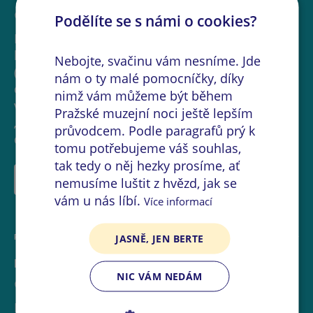
Novoměstská radnice
Podělíte se s námi o cookies?
Expozice představí výběr z tvorby posledních
let nečekaně zesnulého malíře a sochaře
Nebojte, svačinu vám nesníme. Jde
(1945-2025). Pro jeho tvorbu je
nám o ty malé pomocníčky, díky
charakteristický střet spontánního a
nimž vám můžeme být během
výbušného malířského gesta s jeho
Pražské muzejní noci ještě lepším
„překrýváním“ či usměrňováním liniemi a
průvodcem. Podle paragrafů prý k
dalšími geometrickými tvary.
tomu potřebujeme váš souhlas,
tak tedy o něj hezky prosíme, ať
VÍCE INFORMACÍ
nemusíme luštit z hvězd, jak se
vám u nás líbí.
Více informací
JASNĚ, JEN BERTE
PROHLÍDKA
Prohlídka věže
NIC VÁM NEDÁM
Novoměstská radnice
Novoměstské radnice s překrásným