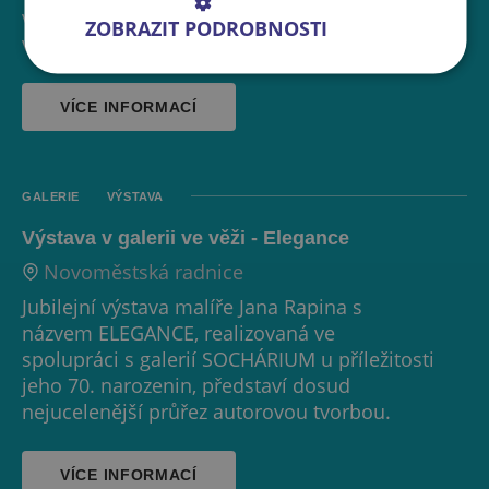
výhledem na noční Prahu z jejího ochozu
ZOBRAZIT PODROBNOSTI
výstup po 221 schodech.
VÍCE INFORMACÍ
GALERIE
VÝSTAVA
Výstava v galerii ve věži - Elegance
Novoměstská radnice
Jubilejní výstava malíře Jana Rapina s
názvem ELEGANCE, realizovaná ve
spolupráci s galerií SOCHÁRIUM u příležitosti
jeho 70. narozenin, představí dosud
nejucelenější průřez autorovou tvorbou.
VÍCE INFORMACÍ