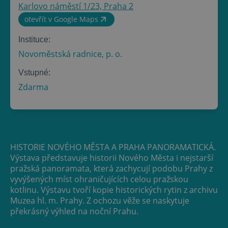
Karlovo náměstí 1/23, Praha 2
otevřít v Google Maps
Instituce:
Novoměstská radnice, p. o.
Vstupné:
Zdarma
HISTORIE NOVÉHO MĚSTA A PRAHA PANORAMATICKÁ.
Výstava představuje historii Nového Města i nejstarší
pražská panoramata, která zachycují podobu Prahy z
vyvýšených míst ohraničujících celou pražskou
kotlinu. Výstavu tvoří kopie historických rytin z archivu
Muzea hl. m. Prahy. Z ochozu věže se naskytuje
překrásný výhled na noční Prahu.