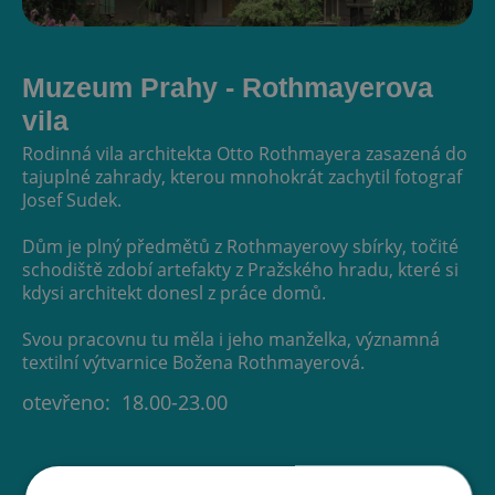
Muzeum Prahy - Rothmayerova
vila
Rodinná vila architekta Otto Rothmayera zasazená do
tajuplné zahrady, kterou mnohokrát zachytil fotograf
Josef Sudek.
Dům je plný předmětů z Rothmayerovy sbírky, točité
schodiště zdobí artefakty z Pražského hradu, které si
kdysi architekt donesl z práce domů.
Svou pracovnu tu měla i jeho manželka, významná
textilní výtvarnice Božena Rothmayerová.
otevřeno:
18.00-23.00