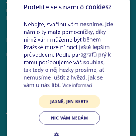
Adresa místa:
Podělíte se s námi o cookies?
U Páté baterie 896/50 162 00 Praha 6 ‒
Břevnov
Nebojte, svačinu vám nesníme. Jde
nám o ty malé pomocníčky, díky
nimž vám můžeme být během
Instituce:
Pražské muzejní noci ještě lepším
Muzeum Prahy
průvodcem. Podle paragrafů prý k
tomu potřebujeme váš souhlas,
tak tedy o něj hezky prosíme, ať
nemusíme luštit z hvězd, jak se
vám u nás líbí.
Více informací
JASNĚ, JEN BERTE
Akce na místě
NIC VÁM NEDÁM