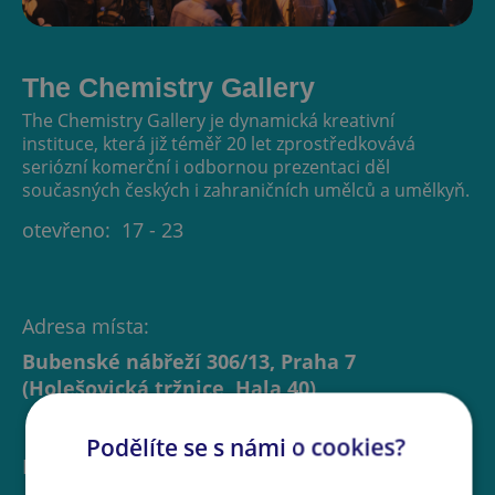
The Chemistry Gallery
The Chemistry Gallery je dynamická kreativní
instituce, která již téměř 20 let zprostředkovává
seriózní komerční i odbornou prezentaci děl
současných českých i zahraničních umělců a umělkyň.
otevřeno:
17 - 23
Adresa místa:
Bubenské nábřeží 306/13, Praha 7
(Holešovická tržnice, Hala 40)
Podělíte se s námi o cookies?
Instituce: