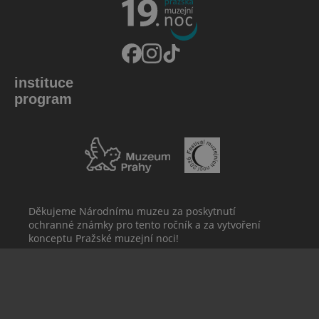
instituce
program
Děkujeme Národnímu muzeu za poskytnutí
ochranné známky pro tento ročník a za vytvoření
konceptu Pražské muzejní noci!
Provozovatel webu: Muzeum
2026
hlavního města Prahy
S láskou
♥
IČ: 00064432
manGoweb