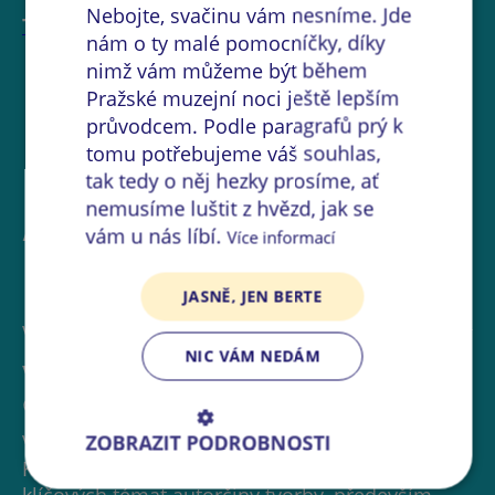
Nebojte, svačinu vám nesníme. Jde
The Chemistry Gallery
nám o ty malé pomocníčky, díky
nimž vám můžeme být během
Pražské muzejní noci ještě lepším
průvodcem. Podle paragrafů prý k
tomu potřebujeme váš souhlas,
tak tedy o něj hezky prosíme, ať
nemusíme luštit z hvězd, jak se
Akce na místě
vám u nás líbí.
Více informací
JASNĚ, JEN BERTE
VÝSTAVA
GALERIE
NIC VÁM NEDÁM
Výstava TVOJE KREV / MOJE RŮŽE
The Chemistry Gallery
Výstava české fotografky Bet Orten TVOJE
ZOBRAZIT PODROBNOSTI
KREV / MOJE RŮŽE poskytuje vhled do
klíčových témat autorčiny tvorby, především