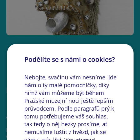
Podělíte se s námi o cookies?
Nebojte, svačinu vám nesníme. Jde
nám o ty malé pomocníčky, díky
Další akce na místě
nimž vám můžeme být během
Pražské muzejní noci ještě lepším
průvodcem. Podle paragrafů prý k
tomu potřebujeme váš souhlas,
VÝSTAVA
tak tedy o něj hezky prosíme, ať
Borsos Lőrinc: The Spectre in the Wedge -
nemusíme luštit z hvězd, jak se
Galerie Kostka
vám u nás líbí.
Více informací