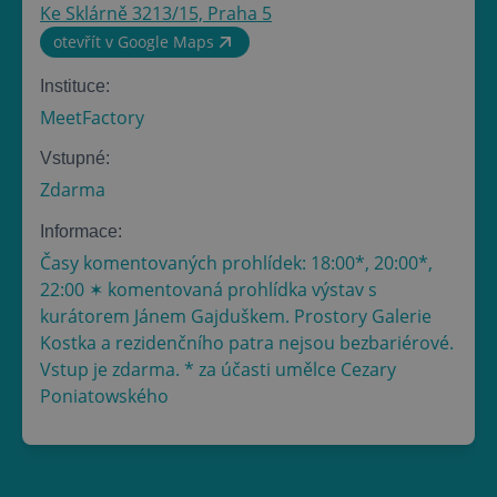
Ke Sklárně 3213/15, Praha 5
otevřít v Google Maps
Instituce:
MeetFactory
Vstupné:
Zdarma
Informace:
Časy komentovaných prohlídek: 18:00*, 20:00*,
22:00 ✶ komentovaná prohlídka výstav s
kurátorem Jánem Gajduškem. Prostory Galerie
Kostka a rezidenčního patra nejsou bezbariérové.
Vstup je zdarma. * za účasti umělce Cezary
Poniatowského