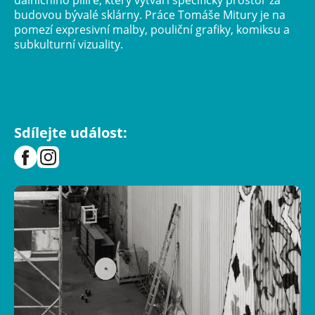
budovou bývalé sklárny. Práce Tomáše Mitury je na
pomezí expresivní malby, pouliční grafiky, komiksu a
subkulturní vizuality.
Sdílejte událost: