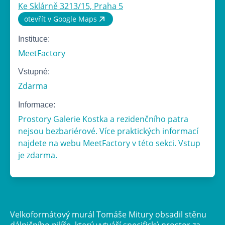
Ke Sklárně 3213/15, Praha 5
otevřít v Google Maps
Instituce:
MeetFactory
Vstupné:
Zdarma
Informace:
Prostory Galerie Kostka a rezidenčního patra
nejsou bezbariérové. Více praktických informací
najdete na webu MeetFactory v této sekci. Vstup
je zdarma.
Velkoformátový murál Tomáše Mitury obsadil stěnu
dálničního pilíře, který vytváří specifický prostor za