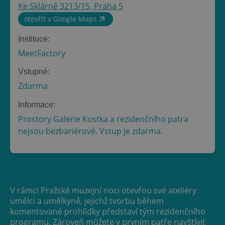
Ke Sklárně 3213/15, Praha 5
otevřít v Google Maps
Instituce:
MeetFactory
Vstupné:
Zdarma
Informace:
Prostory Galerie Kostka a rezidenčního patra
nejsou bezbariérové. Vstup je zdarma.
V rámci Pražské muzejní noci otevřou své ateliéry
umělci a umělkyně, jejichž tvorbu během
komentované prohlídky představí tým rezidenčního
programu. Zároveň můžete v prvním patře navštívit